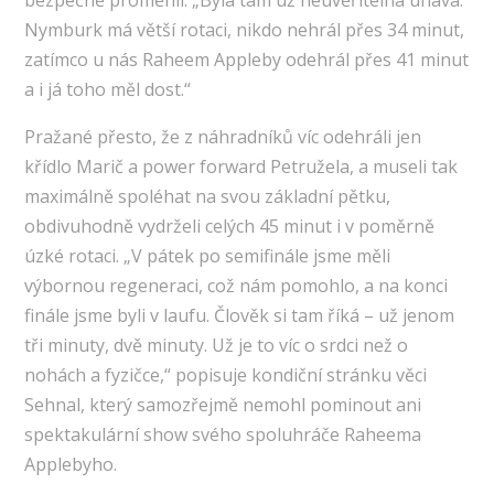
Nymburk má větší rotaci, nikdo nehrál přes 34 minut,
zatímco u nás Raheem Appleby odehrál přes 41 minut
a i já toho měl dost.“
Pražané přesto, že z náhradníků víc odehráli jen
křídlo Marič a power forward Petružela, a museli tak
maximálně spoléhat na svou základní pětku,
obdivuhodně vydrželi celých 45 minut i v poměrně
úzké rotaci. „V pátek po semifinále jsme měli
výbornou regeneraci, což nám pomohlo, a na konci
finále jsme byli v laufu. Člověk si tam říká – už jenom
tři minuty, dvě minuty. Už je to víc o srdci než o
nohách a fyzičce,“ popisuje kondiční stránku věci
Sehnal, který samozřejmě nemohl pominout ani
spektakulární show svého spoluhráče Raheema
Applebyho.