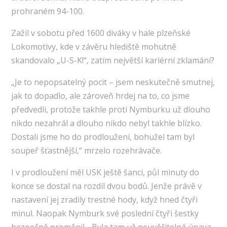
prohraném 94-100.
Zažil v sobotu před 1600 diváky v hale plzeňské
Lokomotivy, kde v závěru hlediště mohutně
skandovalo „U-S-K!“, zatím největší kariérní zklamání?
„Je to nepopsatelný pocit – jsem neskutečně smutnej,
jak to dopadlo, ale zároveň hrdej na to, co jsme
předvedli, protože takhle proti Nymburku už dlouho
nikdo nezahrál a dlouho nikdo nebyl takhle blízko.
Dostali jsme ho do prodloužení, bohužel tam byl
soupeř šťastnější,“ mrzelo rozehrávače.
I v prodloužení měl USK ještě šanci, půl minuty do
konce se dostal na rozdíl dvou bodů. Jenže právě v
nastavení jej zradily trestné hody, když hned čtyři
minul. Naopak Nymburk své poslední čtyři šestky
bezpečně proměnil. „Byla tam už neuvěřitelná únava.