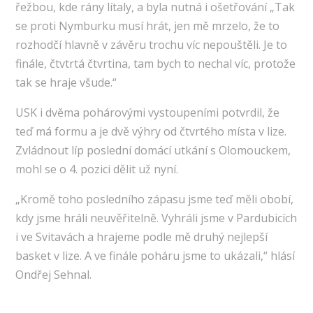
řežbou, kde rány lítaly, a byla nutná i ošetřování „Tak
se proti Nymburku musí hrát, jen mě mrzelo, že to
rozhodčí hlavně v závěru trochu víc nepouštěli. Je to
finále, čtvtrtá čtvrtina, tam bych to nechal víc, protože
tak se hraje všude.“
USK i dvěma pohárovými vystoupeními potvrdil, že
teď má formu a je dvě výhry od čtvrtého místa v lize.
Zvládnout líp poslední domácí utkání s Olomouckem,
mohl se o 4. pozici dělit už nyní.
„Kromě toho posledního zápasu jsme teď měli obobí,
kdy jsme hráli neuvěřitelně. Vyhráli jsme v Pardubicích
i ve Svitavách a hrajeme podle mě druhý nejlepší
basket v lize. A ve finále poháru jsme to ukázali,“ hlásí
Ondřej Sehnal.