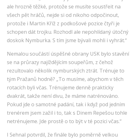
ale hrozně těžké, protože se musíte soustřeit na
všech pět hráčů, nejde si od nikoho odpočinout,
protože i Martin Kříž z podkošové pozice čtyři je
schopen dát trojku. Rozhodl ale nepohlídaný útočný
doskok Nymburka. S tím jsme bývali mohli i vyhrát.“
Nemalou součástí úspěšné obrany USK bylo stavění
se na průrazy najíždějícím soupeřům, z čehož
rezultovalo několik nymburských ztrát. Trénuje to
tým Pražanů hodně? „To musíme, abychom v těch
rotacích byli včas. Trénujeme denně prakticky
dvakrát, takže není divu, že máme natrénováno.
Pokud jde o samotné padání, tak i když pod jedním
trenérem jsem zažil i to, tak s Dinem Repešou tohle
netrénujeme. Jde prostě o to být v té pozici včas.“
I Sehnal potvrdil, že finále bylo poměrně velkou