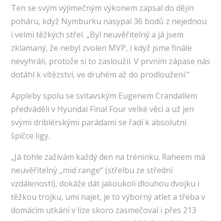
Ten se svým výjimečným výkonem zapsal do dějin
poháru, když Nymburku nasypal 36 bodů z nejednou
i velmi těžkých střel. „Byl neuvěřitelný a já jsem
zklamaný, že nebyl zvolen MVP, i když jsme finále
nevyhráli, protože si to zasloužil. V prvním zápase nás
dotáhl k vítězství, ve druhém až do prodloužení.“
Appleby spolu se svitavským Eugenem Crandallem
předváděli v Hyundai Final Four velké věci a už jen
svými driblérskými parádami se řadí k absolutní
špičce ligy.
„Já tohle zažívám každý den na tréninku. Raheem má
neuvěřitelný „mid range“ (střelbu ze střední
vzdálenosti), dokáže dát jakoukoli dlouhou dvojku i
těžkou trojku, umí najet, je to výborný atlet a třeba v
domácím utkání v lize skoro zasmečoval i přes 213