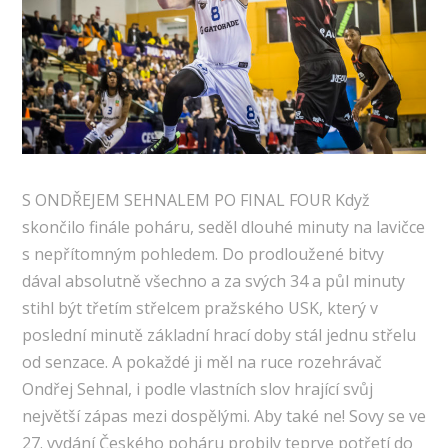
S ONDŘEJEM SEHNALEM PO FINAL FOUR Když
skončilo finále poháru, seděl dlouhé minuty na lavičce
s nepřítomným pohledem. Do prodloužené bitvy
dával absolutně všechno a za svých 34 a půl minuty
stihl být třetím střelcem pražského USK, který v
poslední minutě základní hrací doby stál jednu střelu
od senzace. A pokaždé ji měl na ruce rozehrávač
Ondřej Sehnal, i podle vlastních slov hrající svůj
největší zápas mezi dospělými. Aby také ne! Sovy se ve
27. vydání Českého poháru probily teprve potřetí do