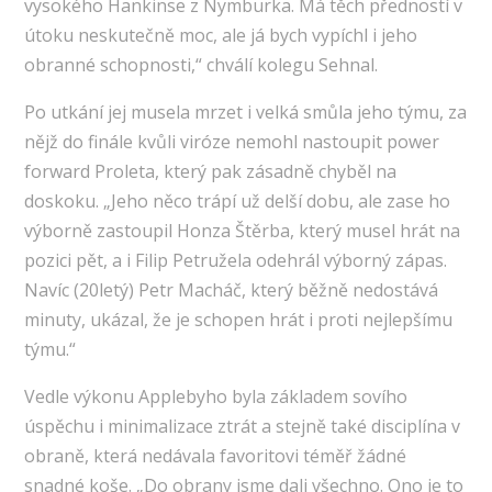
vysokého Hankinse z Nymburka. Má těch předností v
útoku neskutečně moc, ale já bych vypíchl i jeho
obranné schopnosti,“ chválí kolegu Sehnal.
Po utkání jej musela mrzet i velká smůla jeho týmu, za
nějž do finále kvůli viróze nemohl nastoupit power
forward Proleta, který pak zásadně chyběl na
doskoku. „Jeho něco trápí už delší dobu, ale zase ho
výborně zastoupil Honza Štěrba, který musel hrát na
pozici pět, a i Filip Petružela odehrál výborný zápas.
Navíc (20letý) Petr Macháč, který běžně nedostává
minuty, ukázal, že je schopen hrát i proti nejlepšímu
týmu.“
Vedle výkonu Applebyho byla základem sovího
úspěchu i minimalizace ztrát a stejně také disciplína v
obraně, která nedávala favoritovi téměř žádné
snadné koše. „Do obrany jsme dali všechno. Ono je to