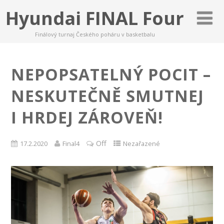
Hyundai FINAL Four
Finálový turnaj Českého poháru v basketbalu
NEPOPSATELNÝ POCIT –
NESKUTEČNĚ SMUTNEJ
I HRDEJ ZÁROVEŇ!
Off
17.2.2020
Final4
Nezařazené