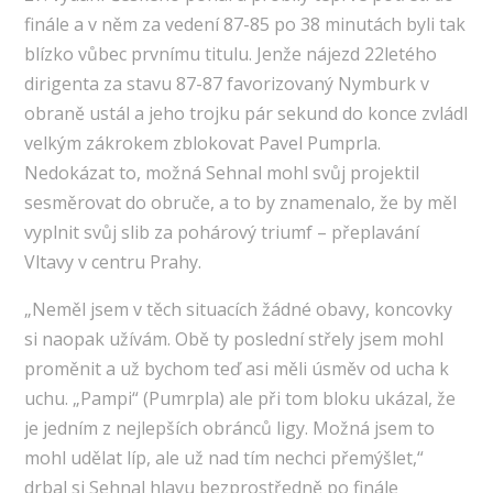
finále a v něm za vedení 87-85 po 38 minutách byli tak
blízko vůbec prvnímu titulu. Jenže nájezd 22letého
dirigenta za stavu 87-87 favorizovaný Nymburk v
obraně ustál a jeho trojku pár sekund do konce zvládl
velkým zákrokem zblokovat Pavel Pumprla.
Nedokázat to, možná Sehnal mohl svůj projektil
sesměrovat do obruče, a to by znamenalo, že by měl
vyplnit svůj slib za pohárový triumf – přeplavání
Vltavy v centru Prahy.
„Neměl jsem v těch situacích žádné obavy, koncovky
si naopak užívám. Obě ty poslední střely jsem mohl
proměnit a už bychom teď asi měli úsměv od ucha k
uchu. „Pampi“ (Pumrpla) ale při tom bloku ukázal, že
je jedním z nejlepších obránců ligy. Možná jsem to
mohl udělat líp, ale už nad tím nechci přemýšlet,“
drbal si Sehnal hlavu bezprostředně po finále